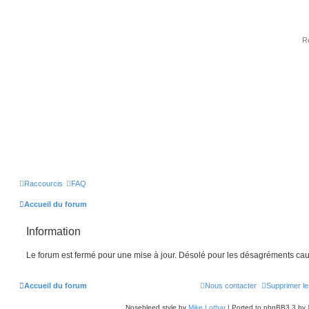
Raccourcis
FAQ
Accueil du forum
Information
Le forum est fermé pour une mise à jour. Désolé pour les désagréments cau
Accueil du forum
Nous contacter
Supprimer le
Nosebleed style by
Mike Lothar
| Ported to phpBB3.3 by