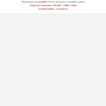
Développé par
phpBB
® Forum Software © phpBB Limited
Traduction française officielle
©
Miles Cellar
Confidentialité
|
Conditions