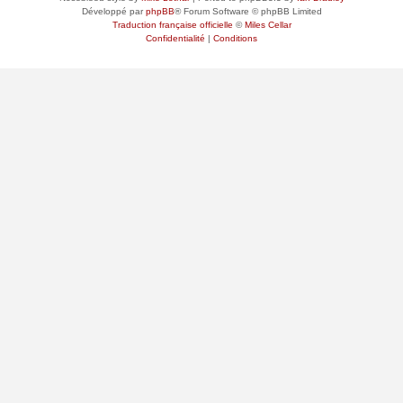
Développé par
phpBB
® Forum Software © phpBB Limited
Traduction française officielle
©
Miles Cellar
Confidentialité
|
Conditions