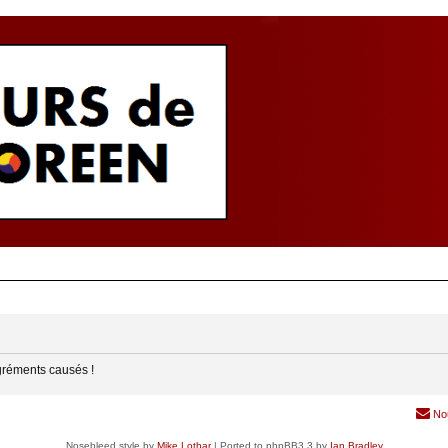
gréments causés !
No
Nosebleed style by
Mike Lothar
| Ported to phpBB3.3 by
Ian Bradley