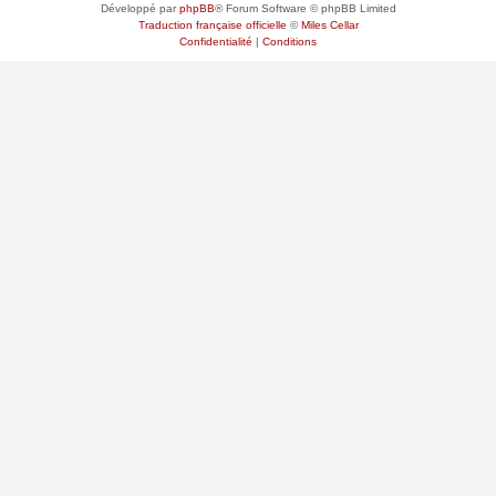
Développé par
phpBB
® Forum Software © phpBB Limited
Traduction française officielle
©
Miles Cellar
Confidentialité
|
Conditions