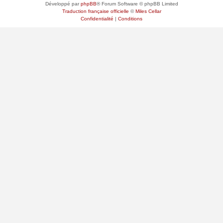
Développé par
phpBB
® Forum Software © phpBB Limited
Traduction française officielle
©
Miles Cellar
Confidentialité
|
Conditions