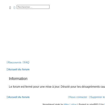
rechercher
recherche
avancée
Raccourcis
FAQ
Accueil du forum
Information
Le forum est fermé pour une mise à jour. Désolé pour les désagréments cau
Accueil du forum
Nous contacter
Supprimer le
Nosebleed style by
Mike Lothar
| Ported to phpBB3.3 by