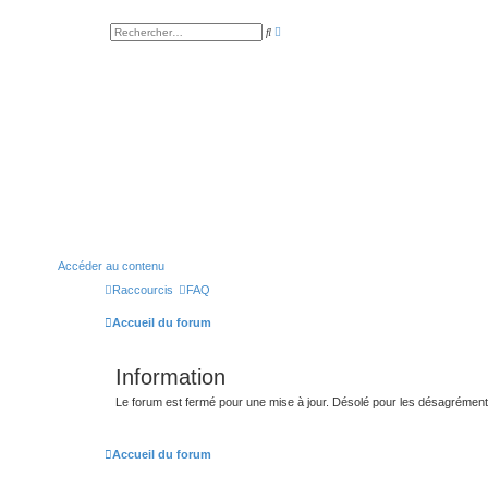
R
R
e
e
c
c
h
h
e
e
r
r
c
c
h
h
e
e
a
r
v
a
n
c
é
e
Accéder au contenu
Raccourcis
FAQ
Accueil du forum
Information
Le forum est fermé pour une mise à jour. Désolé pour les désagrémen
Accueil du forum