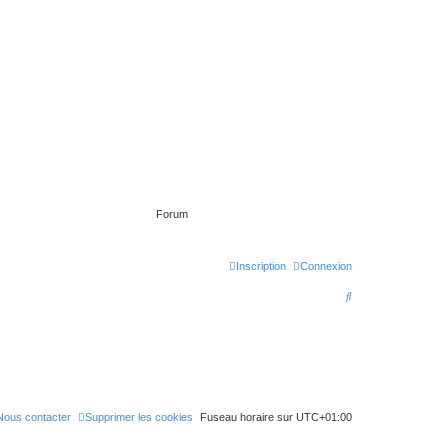
Forum
Inscription
Connexion
R
e
c
h
e
r
Nous contacter
Supprimer les cookies
Fuseau horaire sur
UTC+01:00
c