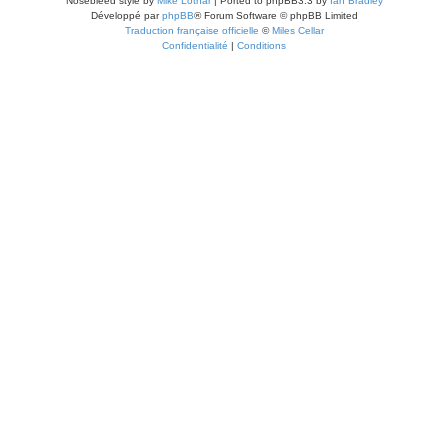
Nosebleed style by
Mike Lothar
| Ported to phpBB3.3 by
Ian Bradley
Développé par
phpBB
® Forum Software © phpBB Limited
Traduction française officielle
©
Miles Cellar
Confidentialité
|
Conditions