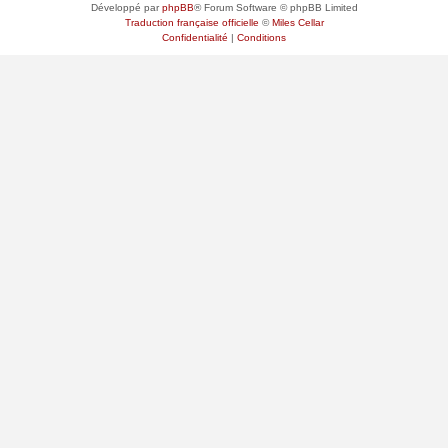
Développé par
phpBB
® Forum Software © phpBB Limited
Traduction française officielle
©
Miles Cellar
Confidentialité
|
Conditions