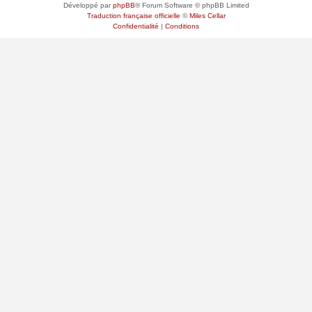
Développé par
phpBB
® Forum Software © phpBB Limited
Traduction française officielle
©
Miles Cellar
Confidentialité
|
Conditions