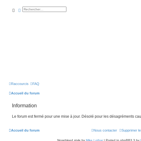
rechercher
recherche
avancée
Raccourcis
FAQ
Accueil du forum
Information
Le forum est fermé pour une mise à jour. Désolé pour les désagréments cau
Accueil du forum
Nous contacter
Supprimer le
Nosebleed style by
Mike Lothar
| Ported to phpBB3.3 by