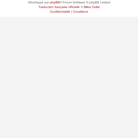
Développé par
phpBB
® Forum Software © phpBB Limited
Traduction française officielle
©
Miles Cellar
Confidentialité
|
Conditions