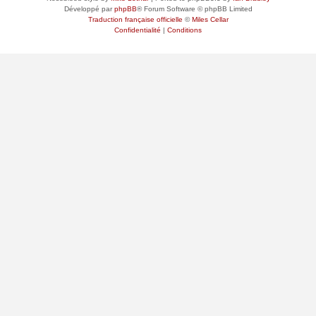
Développé par
phpBB
® Forum Software © phpBB Limited
Traduction française officielle
©
Miles Cellar
Confidentialité
|
Conditions