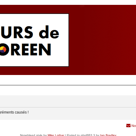
gréments causés !
No
Nosebleed style by
Mike Lothar
| Ported to phpBB3.3 by
Ian Bradley