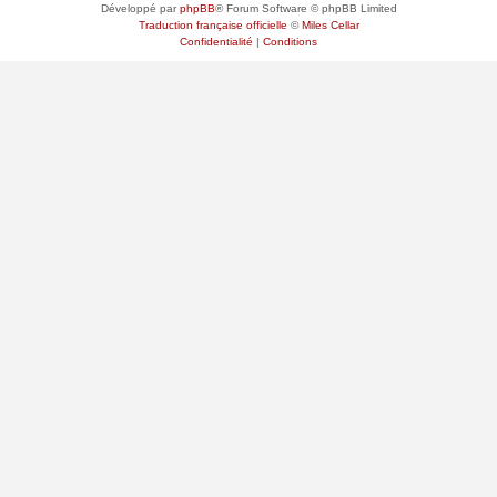
Développé par
phpBB
® Forum Software © phpBB Limited
Traduction française officielle
©
Miles Cellar
Confidentialité
|
Conditions