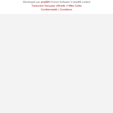
Développé par
phpBB
® Forum Software © phpBB Limited
Traduction française officielle
©
Miles Cellar
Confidentialité
|
Conditions