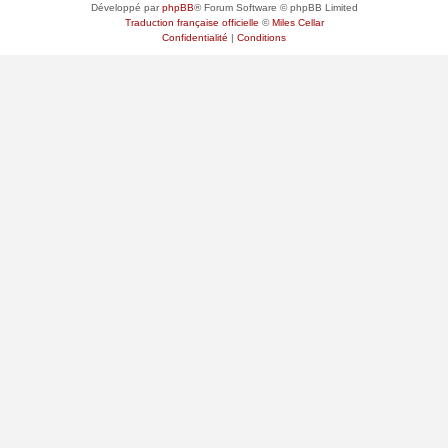
Développé par
phpBB
® Forum Software © phpBB Limited
Traduction française officielle
©
Miles Cellar
Confidentialité
|
Conditions