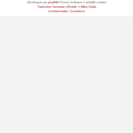
Développé par
phpBB
® Forum Software © phpBB Limited
Traduction française officielle
©
Miles Cellar
Confidentialité
|
Conditions