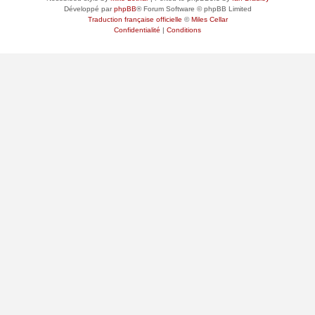
Développé par
phpBB
® Forum Software © phpBB Limited
Traduction française officielle
©
Miles Cellar
Confidentialité
|
Conditions