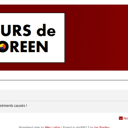
gréments causés !
No
Nosebleed style by
Mike Lothar
| Ported to phpBB3.3 by
Ian Bradley