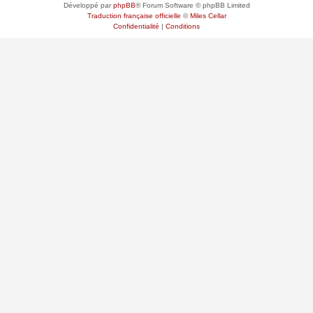
Développé par
phpBB
® Forum Software © phpBB Limited
Traduction française officielle
©
Miles Cellar
Confidentialité
|
Conditions