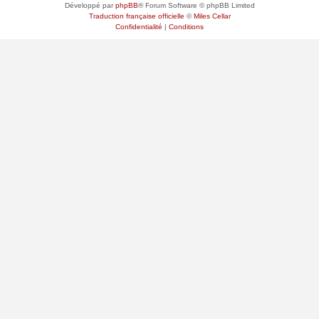
Développé par
phpBB
® Forum Software © phpBB Limited
Traduction française officielle
©
Miles Cellar
Confidentialité
|
Conditions