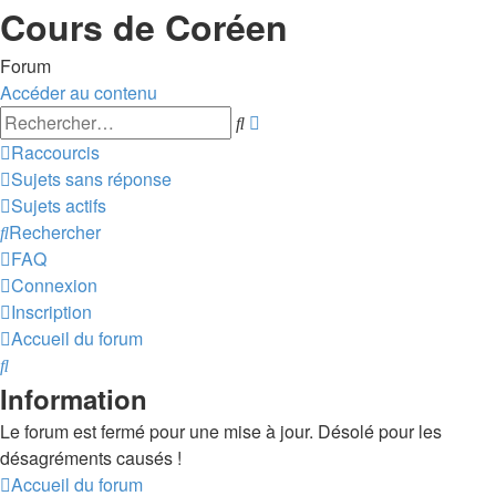
Cours de Coréen
Forum
Accéder au contenu
Recherche
Rechercher
avancée
Raccourcis
Sujets sans réponse
Sujets actifs
Rechercher
FAQ
Connexion
Inscription
Accueil du forum
Rechercher
Information
Le forum est fermé pour une mise à jour. Désolé pour les
désagréments causés !
Accueil du forum