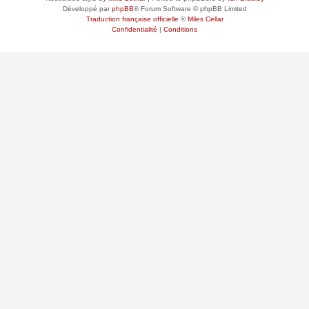
Développé par
phpBB
® Forum Software © phpBB Limited
Traduction française officielle
©
Miles Cellar
Confidentialité
|
Conditions