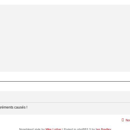
gréments causés !
No
Nosebleed style by
Mike Lothar
| Ported to phpBB3.3 by
Ian Bradley