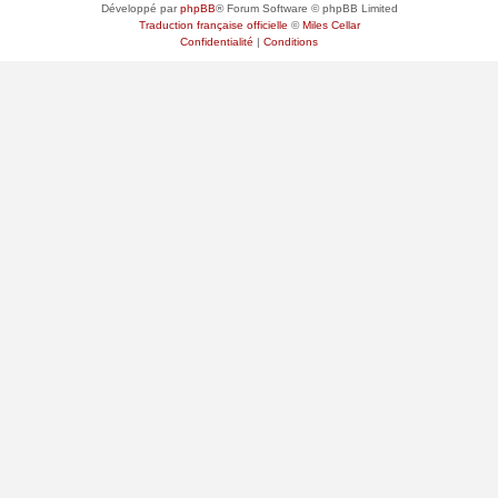
Développé par
phpBB
® Forum Software © phpBB Limited
Traduction française officielle
©
Miles Cellar
Confidentialité
|
Conditions