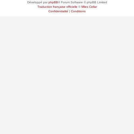
Développé par
phpBB
® Forum Software © phpBB Limited
Traduction française officielle
©
Miles Cellar
Confidentialité
|
Conditions