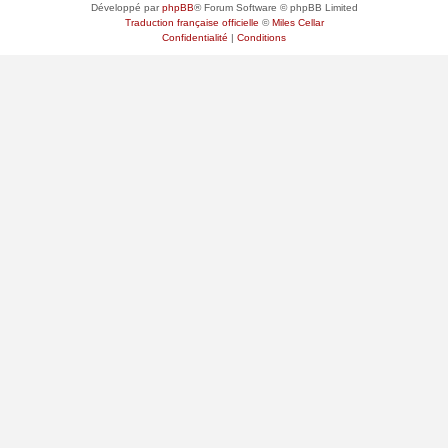
Développé par
phpBB
® Forum Software © phpBB Limited
Traduction française officielle
©
Miles Cellar
Confidentialité
|
Conditions