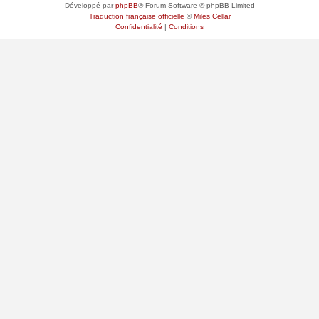
Développé par
phpBB
® Forum Software © phpBB Limited
Traduction française officielle
©
Miles Cellar
Confidentialité
|
Conditions