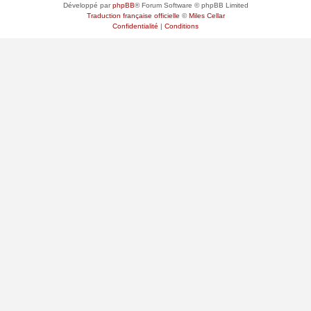
Développé par
phpBB
® Forum Software © phpBB Limited
Traduction française officielle
©
Miles Cellar
Confidentialité
|
Conditions