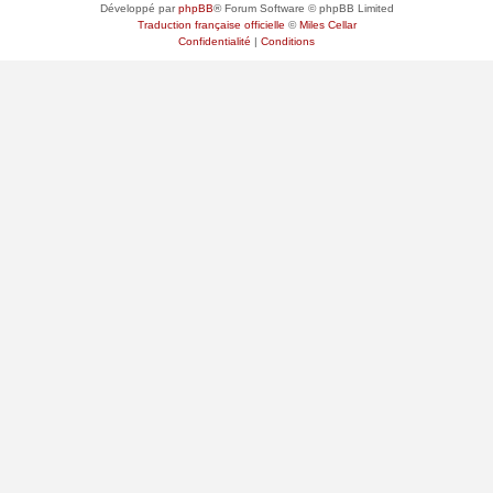
Développé par
phpBB
® Forum Software © phpBB Limited
Traduction française officielle
©
Miles Cellar
Confidentialité
|
Conditions