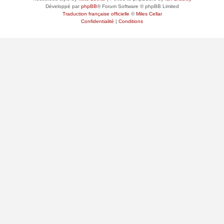
Développé par
phpBB
® Forum Software © phpBB Limited
Traduction française officielle
©
Miles Cellar
Confidentialité
|
Conditions