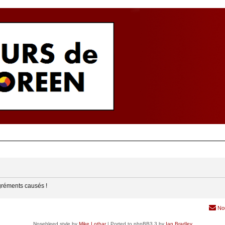
gréments causés !
No
Nosebleed style by
Mike Lothar
| Ported to phpBB3.3 by
Ian Bradley