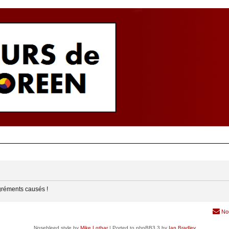
gréments causés !
No
Nosebleed style by
Mike Lothar
| Ported to phpBB3.3 by
Ian Bradley