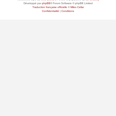
Développé par
phpBB
® Forum Software © phpBB Limited
Traduction française officielle
©
Miles Cellar
Confidentialité
|
Conditions