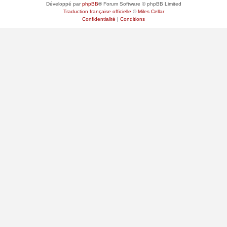
Développé par
phpBB
® Forum Software © phpBB Limited
Traduction française officielle
©
Miles Cellar
Confidentialité
|
Conditions