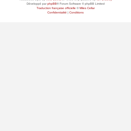
Développé par
phpBB
® Forum Software © phpBB Limited
Traduction française officielle
©
Miles Cellar
Confidentialité
|
Conditions