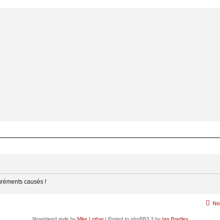
gréments causés !
No
Nosebleed style by
Mike Lothar
| Ported to phpBB3.3 by
Ian Bradley