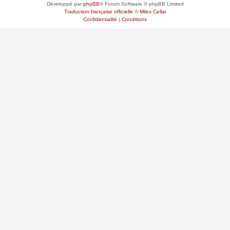
Développé par
phpBB
® Forum Software © phpBB Limited
Traduction française officielle
©
Miles Cellar
Confidentialité
|
Conditions