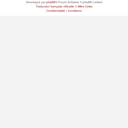
Développé par
phpBB
® Forum Software © phpBB Limited
Traduction française officielle
©
Miles Cellar
Confidentialité
|
Conditions