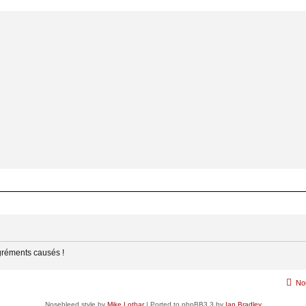
gréments causés !
No
Nosebleed style by
Mike Lothar
| Ported to phpBB3.3 by
Ian Bradley