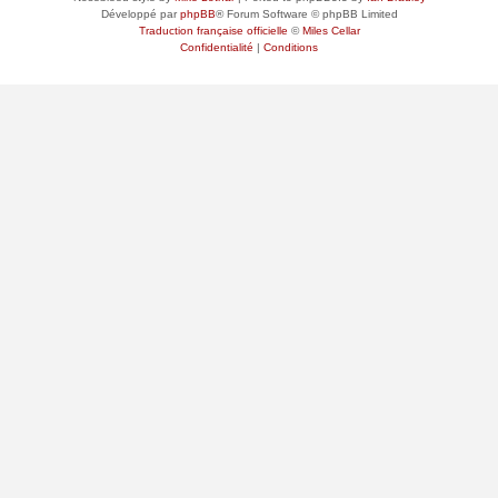
Développé par
phpBB
® Forum Software © phpBB Limited
Traduction française officielle
©
Miles Cellar
Confidentialité
|
Conditions