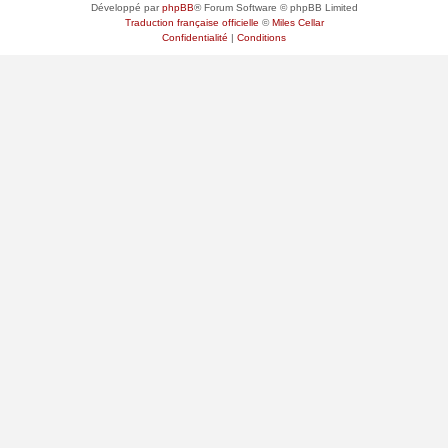
Développé par
phpBB
® Forum Software © phpBB Limited
Traduction française officielle
©
Miles Cellar
Confidentialité
|
Conditions