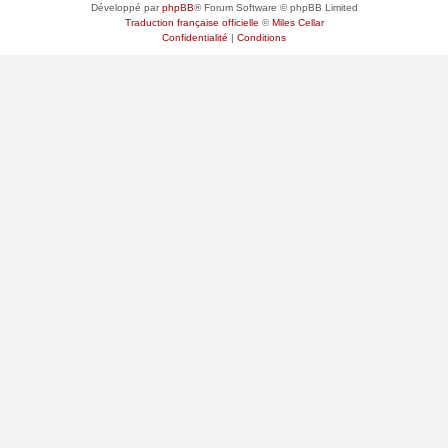
Développé par
phpBB
® Forum Software © phpBB Limited
Traduction française officielle
©
Miles Cellar
Confidentialité
|
Conditions