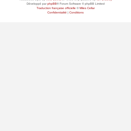
Développé par
phpBB
® Forum Software © phpBB Limited
Traduction française officielle
©
Miles Cellar
Confidentialité
|
Conditions