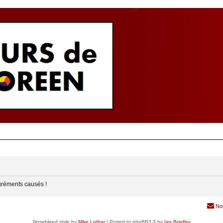
gréments causés !
No
Nosebleed style by
Mike Lothar
| Ported to phpBB3.3 by
Ian Bradley