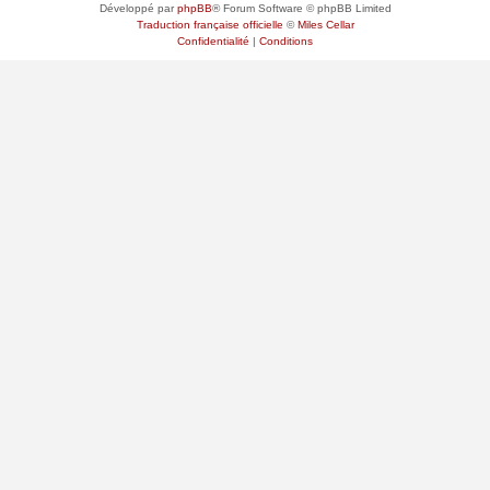
Développé par
phpBB
® Forum Software © phpBB Limited
Traduction française officielle
©
Miles Cellar
Confidentialité
|
Conditions