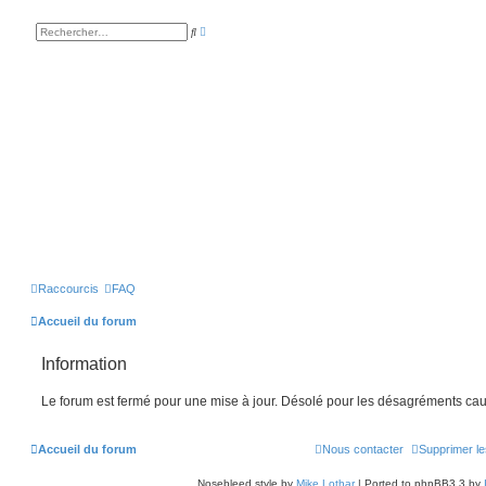
R
R
e
e
c
c
h
h
e
e
r
r
c
c
h
h
e
e
a
r
v
a
n
c
é
e
Raccourcis
FAQ
Accueil du forum
Information
Le forum est fermé pour une mise à jour. Désolé pour les désagréments cau
Accueil du forum
Nous contacter
Supprimer le
Nosebleed style by
Mike Lothar
| Ported to phpBB3.3 by