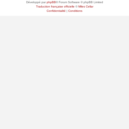
Développé par
phpBB
® Forum Software © phpBB Limited
Traduction française officielle
©
Miles Cellar
Confidentialité
|
Conditions