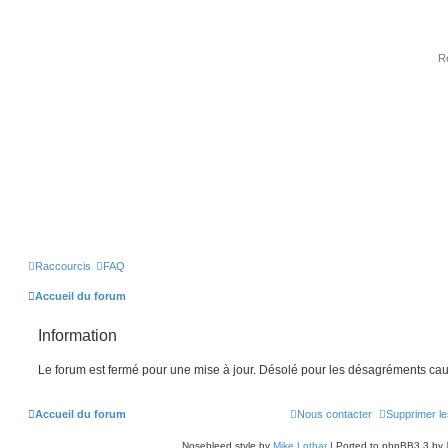
Raccourcis
FAQ
Accueil du forum
Information
Le forum est fermé pour une mise à jour. Désolé pour les désagréments cau
Accueil du forum
Nous contacter
Supprimer le
Nosebleed style by
Mike Lothar
| Ported to phpBB3.3 by