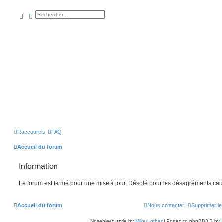
rechercher
recherche
avancée
Raccourcis
FAQ
Accueil du forum
Information
Le forum est fermé pour une mise à jour. Désolé pour les désagréments cau
Accueil du forum
Nous contacter
Supprimer le
Nosebleed style by
Mike Lothar
| Ported to phpBB3.3 by