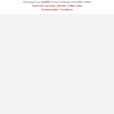
Développé par
phpBB
® Forum Software © phpBB Limited
Traduction française officielle
©
Miles Cellar
Confidentialité
|
Conditions