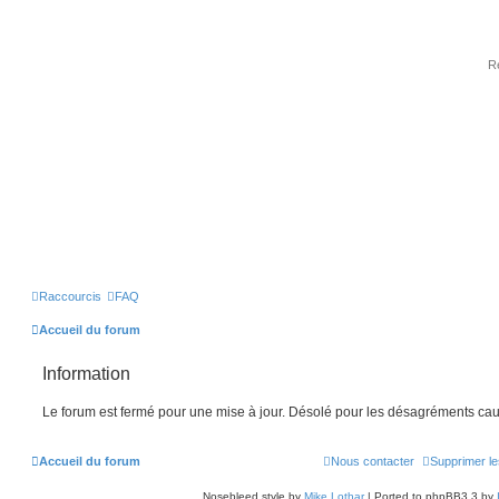
Raccourcis
FAQ
Accueil du forum
Information
Le forum est fermé pour une mise à jour. Désolé pour les désagréments cau
Accueil du forum
Nous contacter
Supprimer le
Nosebleed style by
Mike Lothar
| Ported to phpBB3.3 by