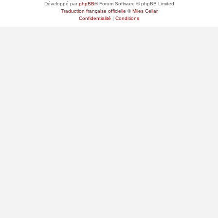
Développé par
phpBB
® Forum Software © phpBB Limited
Traduction française officielle
©
Miles Cellar
Confidentialité
|
Conditions