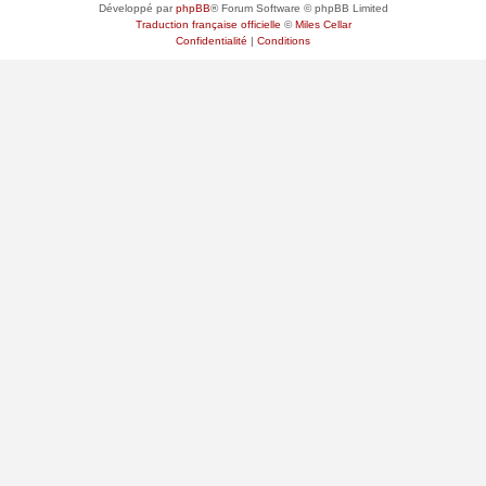
Développé par
phpBB
® Forum Software © phpBB Limited
Traduction française officielle
©
Miles Cellar
Confidentialité
|
Conditions