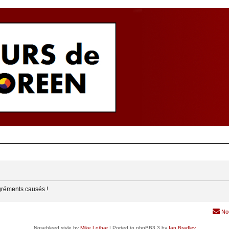
gréments causés !
No
Nosebleed style by
Mike Lothar
| Ported to phpBB3.3 by
Ian Bradley