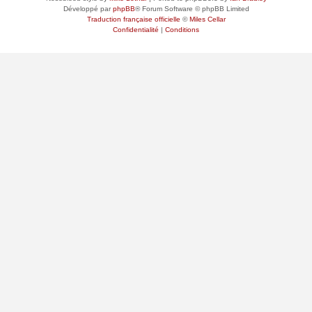
Développé par
phpBB
® Forum Software © phpBB Limited
Traduction française officielle
©
Miles Cellar
Confidentialité
|
Conditions