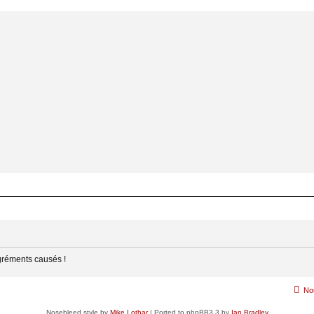
gréments causés !
No
Nosebleed style by
Mike Lothar
| Ported to phpBB3.3 by
Ian Bradley