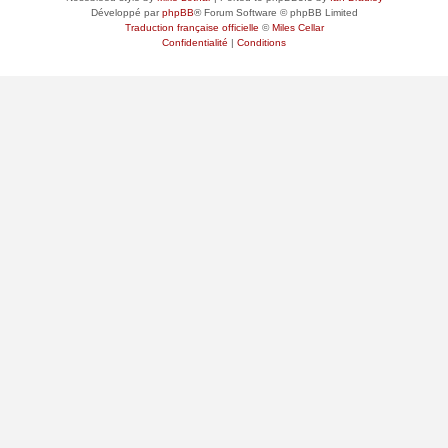
Développé par
phpBB
® Forum Software © phpBB Limited
Traduction française officielle
©
Miles Cellar
Confidentialité
|
Conditions