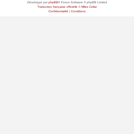
Développé par
phpBB
® Forum Software © phpBB Limited
Traduction française officielle
©
Miles Cellar
Confidentialité
|
Conditions