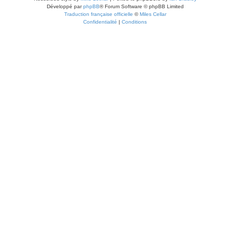
Développé par
phpBB
® Forum Software © phpBB Limited
Traduction française officielle
©
Miles Cellar
Confidentialité
|
Conditions