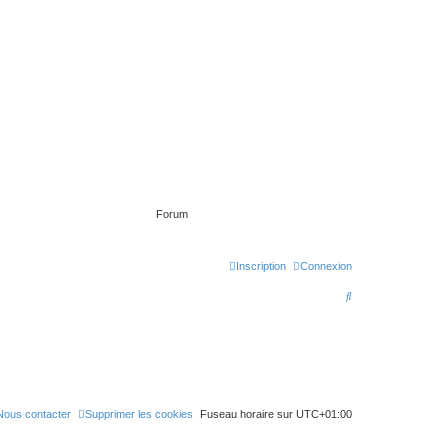
Forum
Inscription
Connexion
R
e
c
h
e
Nous contacter
Supprimer les cookies
Fuseau horaire sur
UTC+01:00
r
c