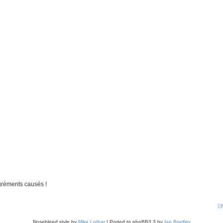
gréments causés !
Nosebleed style by
Mike Lothar
| Ported to phpBB3.3 by
Ian Bradley